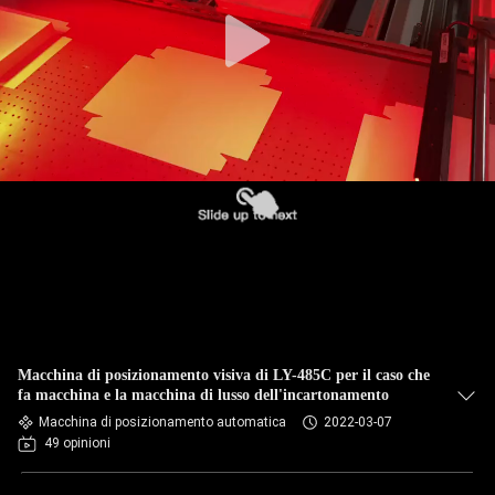
CONTROLLO
DELLA
QUALITÀ
CONTATTACI
NOTIZIE
CHIEDI UN
PREVENTIVO
Macchina di posizionamento visiva di LY-485C per il caso che
fa macchina e la macchina di lusso dell'incartonamento
Macchina di posizionamento automatica
2022-03-07
MAPPA
49 opinioni
DEL