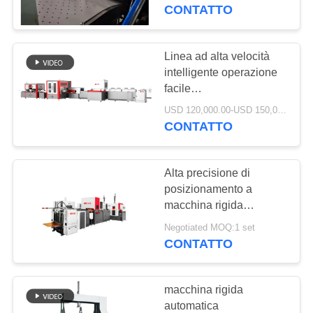
bolle di formazione che
CONTATTO
premono funzione
CONTROLLO
DELLA
Linea ad alta velocità
QUALITÀ
intelligente operazione
facile
dell'incartonamento del
USD 120,000.00-USD 150,000.00 set/per MOQ:1
CONTATTACI
vino di velocità 20-
CONTATTO
25sheets/min
NOTIZIE
Alta precisione di
posizionamento a
CHIEDI UN
macchina rigida
automatica intelligente
PREVENTIVO
Negotiated MOQ:1 set
dell'incartonamento
CONTATTO
MAPPA
macchina rigida
DEL
automatica