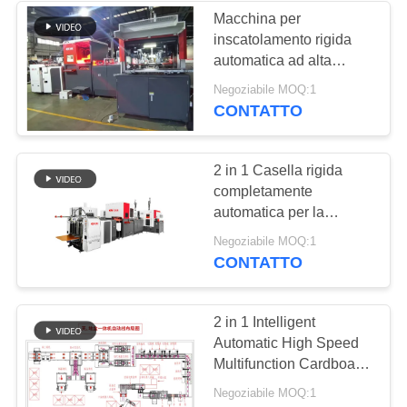
di regalo, scatole
Macchina per
cosmetiche
inscatolamento rigida
automatica ad alta
velocità intelligente
Negoziabile MOQ:1
multifunzione
CONTATTO
2 in 1 Casella rigida
completamente
automatica per la
realizzazione di
Negoziabile MOQ:1
macchine multifunzione
CONTATTO
ad alta velocità
intelligente
2 in 1 Intelligent
Automatic High Speed
Multifunction Cardboard
rigid Box Making
Negoziabile MOQ:1
Machine