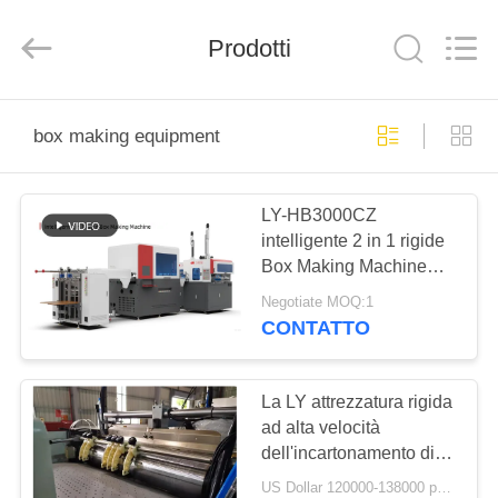
Guangdong
Lishunyuan
Intelligent
Automation
Prodotti
Co.,
Ltd..
All
Rights
CASA.
Reserved.
box making equipment
PRODOTTI
LY-HB3000CZ
intelligente 2 in 1 rigide
SU
Box Making Machine
DI
rigide Box Machine/
Negotiate MOQ:1
Packaging Box Making
NOI
CONTATTO
Machine/ Gift Box
Making Machine/ Box
VISITA
Making Equipment
La LY attrezzatura rigida
ad alta velocità
ALLA
dell'incartonamento di
FABBRICA
412CCD con due teste e
US Dollar 120000-138000 per set MOQ:1 set