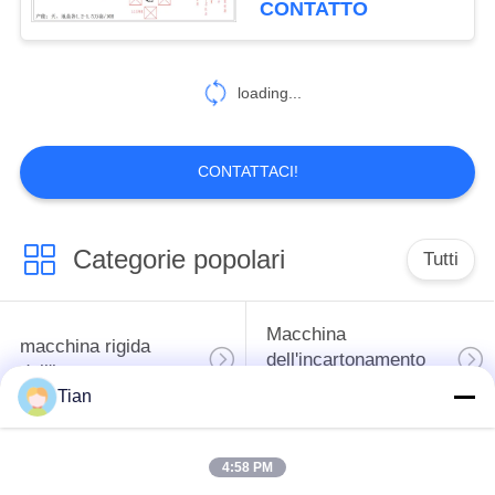
CONTATTO
loading...
CONTATTACI!
Categorie popolari
Tutti
Macchina
macchina rigida
dell'incartonamento
dell'incartonamento
del cartone
Tian
macchina di carta
caso automatico che
4:58 PM
automatica
fa macchina