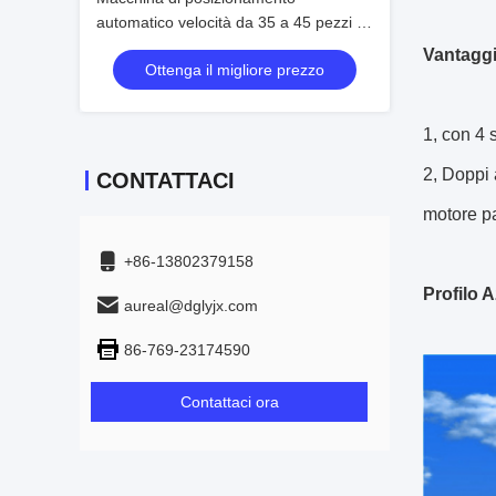
automatico velocità da 35 a 45 pezzi al
minuto progettata per la produzione
Vantaggi
Ottenga il migliore prezzo
1, con 4 
2, Doppi 
CONTATTACI
motore pa
+86-13802379158
Profilo 
aureal@dglyjx.com
86-769-23174590
Contattaci ora