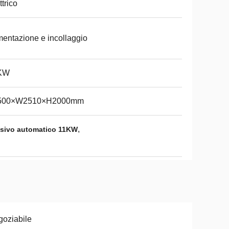
ttrico
mentazione e incollaggio
KW
500×W2510×H2000mm
,
isivo automatico 11KW
oziabile