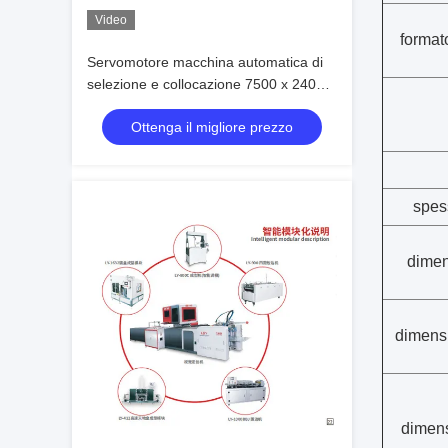
Video
formato
Servomotore macchina automatica di
selezione e collocazione 7500 x 2400 x
2000 mm
Ottenga il migliore prezzo
spes
dimen
dimensi
dimens