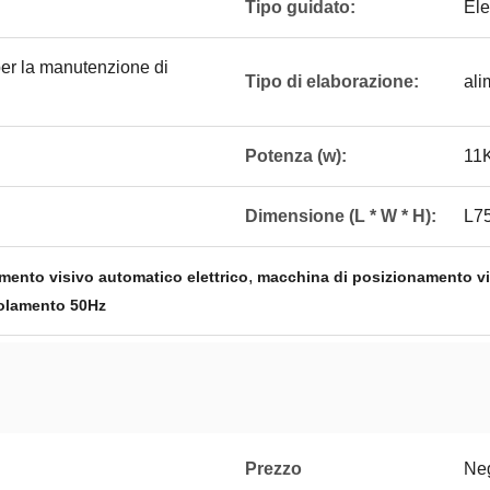
Tipo guidato:
Ele
per la manutenzione di
Tipo di elaborazione:
ali
Potenza (w):
11
Dimensione (L * W * H):
L7
,
mento visivo automatico elettrico
macchina di posizionamento v
tolamento 50Hz
Prezzo
Neg