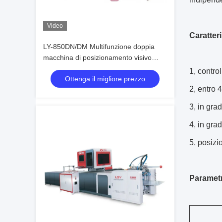
Video
Caratter
LY-850DN/DM Multifunzione doppia
macchina di posizionamento visivo
doppia macchina di produzione di
1, contro
Ottenga il migliore prezzo
scatole
2, entro 
3, in gra
4, in gra
5, posizi
Parametr