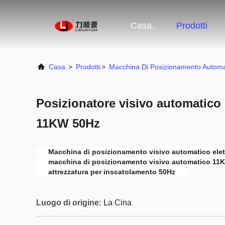
Casa.
Prodotti
Casa.
>
Prodotti
>
Macchina Di Posizionamento Automa
Posizionatore visivo automatico 
11KW 50Hz
Macchina di posizionamento visivo automatico elet
macchina di posizionamento visivo automatico 11
attrezzatura per inscatolamento 50Hz
Luogo di origine:
La Cina