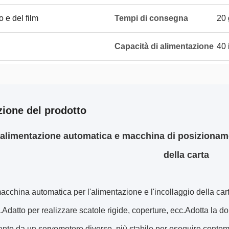
 e del film
Tempi di consegna
20 
Capacità di alimentazione
40 
zione del prodotto
alimentazione automatica e macchina di posizioname
della carta
cchina automatica per l'alimentazione e l'incollaggio della carta 
.Adatto per realizzare scatole rigide, coperture, ecc.Adotta la do
nte da un servomotore diverso, più stabile per eseguire conte