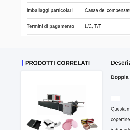
Imballaggi particolari
Cassa del compensato
Termini di pagamento
L/C, T/T
Descri
PRODOTTI CORRELATI
Doppia 
Questa ma
copertine
indipende