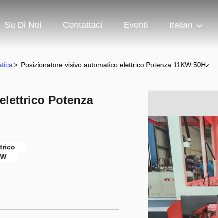
Su Di Noi
Contattaci
Eventi
Italian
tica
>
Posizionatore visivo automatico elettrico Potenza 11KW 50Hz
elettrico Potenza
trico
KW