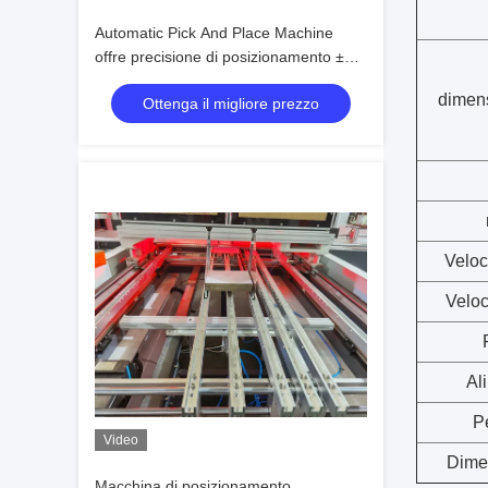
Automatic Pick And Place Machine
offre precisione di posizionamento ±
0,05 mm
dimens
Ottenga il migliore prezzo
Veloc
Veloc
Al
P
Video
Dime
Macchina di posizionamento