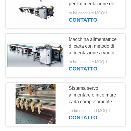
SITO
per l'alimentazione della
carta che incorpora il
to be negotiate MOQ:1
metodo di alimentazione
POLITICA
CONTATTO
34
a aspirazione a vuoto e
SULLA
Macchina di
l'alimentazione da 380 V
a 50 Hz per la
PRIVACY
Macchina alimentatrice
posizionamento
manipolazione della
di carta con metodo di
carta
alimentazione a vuoto
automatica
ottimizzata per spessori
to be negotiate MOQ:1
di carta da 80-200g
CONTATTO
Uscita costante
17
Sistema servo
Macchina di
alimentare e incolmare
carta completamente
alimentazione di
automatico 650A
To be negotiated MOQ:1
carta
CONTATTO