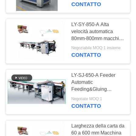
CONTATTO
CONTROLLO
DELLA
LY-SY-850-A Alta
13
QUALITÀ
velocità automatica
macchina di carta
80mm-800mm macchina
di alimentazione carta
automatica
Negoziabile MOQ:1 insieme
CONTATTACI
adesivo carta di
CONTATTO
alimentazione
dell'incartonamento
NOTIZIE
LY-SJ-650-A Feeder
Automatic
CHIEDI UN
Feeding&Gluing
33
Machine Accelerazione
PREVENTIVO
Negotiate MOQ:1
caso automatico
O 20- 50 unità/min
CONTATTO
che fa macchina
MAPPA
Larghezza della carta da
DEL
60 a 600 mm Macchina