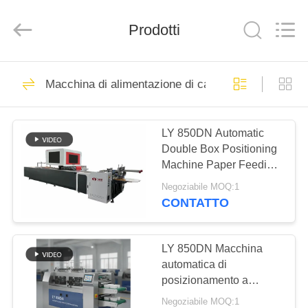
Guangdong
Lishunyuan
Intelligent
Automation
Prodotti
Co.,
Ltd..
All
Rights
CASA.
Reserved.
160
Macchina di alimentazione di carta
macchina rigida
PRODOTTI
dell'incartonamento
LY 850DN Automatic
Double Box Positioning
SU
Machine Paper Feeding
DI
Machine rigide box
Negoziabile MOQ:1
sleeve Gioielli scarpe di
NOI
CONTATTO
lusso Cosmetici regalo
22
Scarpe Box Machine
Macchina
VISITA
LY 850DN Macchina
automatica di
ALLA
dell'incartonamento
posizionamento a
FABBRICA
doppia scatola
del cartone
Negoziabile MOQ:1