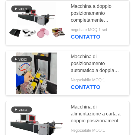
Macchina a doppio
posizionamento
22
completamente
Macchina rigida
automatica per scatole
negotiate MOQ:1 set
telefoniche
CONTATTO
automatica
dell'incartonamento
Macchina di
dei semi
posizionamento
automatico a doppia
scatolamacchina di
7
Negoziabile MOQ:1
piegatura carta cartella
CONTATTO
Scanalatrice del
automatica
cartone
Macchina di
alimentazione a carta a
doppio posizionamento
automatica per scatole
Negoziabile MOQ:1
cosmetiche scatole