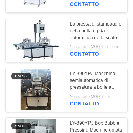
CONTATTO
CONTROLLO
DELLA
La pressa di stampaggio
QUALITÀ
della bolla rigida
automatica della scatola
per i contenitori di
Negoziabile MOQ:1 insieme
CONTATTACI
gioielli dei contenitori di
CONTATTO
regalo accelera: 20-30
pc/min
NOTIZIE
LY-890YPJ Macchina
semiautomatica di
CHIEDI UN
pressatura a bolle a
scatola rigida
PREVENTIVO
Negoziabile MOQ:1 set
CONTATTO
MAPPA
LY-890YPJ Box Bubble
DEL
Pressing Machine dotata