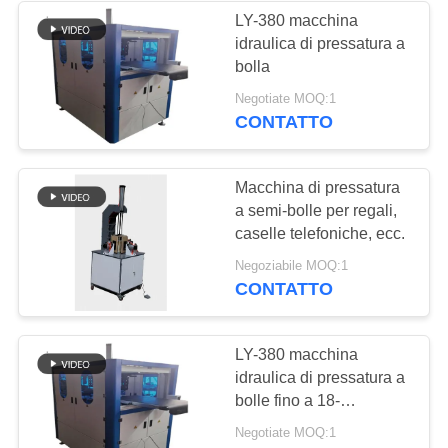
LY-380 macchina
idraulica di pressatura a
bolla
Negotiate MOQ:1
CONTATTO
Macchina di pressatura
a semi-bolle per regali,
caselle telefoniche, ecc.
Negoziabile MOQ:1
CONTATTO
LY-380 macchina
idraulica di pressatura a
bolle fino a 18-
22pcs/min senza bolle /
Negotiate MOQ:1
finitura liscia