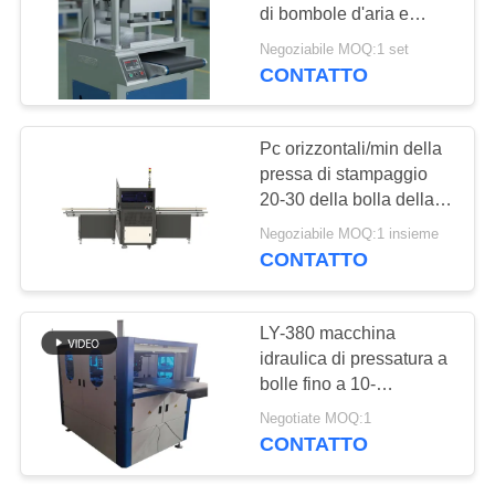
SITO
di bombole d'aria e
pressione a cinque lati
Negoziabile MOQ:1 set
per la produzione di
POLITICA
CONTATTO
scatole rigide senza
SULLA
bolle
PRIVACY
Pc orizzontali/min della
pressa di stampaggio
20-30 della bolla della
scatola per le scatole
Negoziabile MOQ:1 insieme
rigide
CONTATTO
LY-380 macchina
idraulica di pressatura a
bolle fino a 10-
30pcs/min
Negotiate MOQ:1
CONTATTO