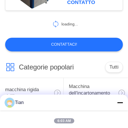
CONTATTO
loading...
CONTATTACI!
Categorie popolari
Tutti
Macchina
macchina rigida
dell'incartonamento
dell'incartonamento
del cartone
Tian
macchina di carta
caso automatico che
6:03 AM
automatica
fa macchina