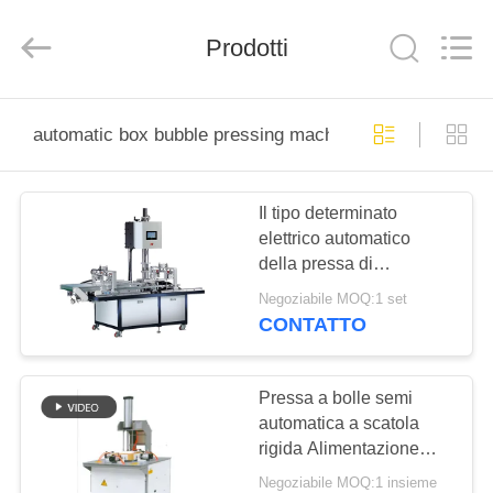
Guangdong
Lishunyuan
Intelligent
Automation
Prodotti
Co.,
Ltd..
All
Rights
CASA.
Reserved.
automatic box bubble pressing machine
PRODOTTI
Il tipo determinato
elettrico automatico
SU
della pressa di
DI
stampaggio della bolla
Negoziabile MOQ:1 set
della scatola per le
NOI
CONTATTO
scatole rigide Min Box è
45*45*10mm
VISITA
Pressa a bolle semi
automatica a scatola
ALLA
rigida Alimentazione
FABBRICA
AC220V
Negoziabile MOQ:1 insieme