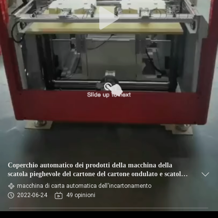
CONTROLLO
DELLA
QUALITÀ
CONTATTACI
NOTIZIE
CHIEDI UN
PREVENTIVO
Coperchio automatico dei prodotti della macchina della
scatola pieghevole del cartone del cartone ondulato e scatola
inferiore allo stesso tempo
macchina di carta automatica dell'incartonamento
MAPPA
2022-06-24
49 opinioni
DEL