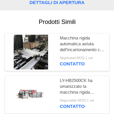
SITO
DETTAGLI DI APERTURA
POLITICA
Prodotti Simili
SULLA
PRIVACY
Macchina rigida
automatica astuta
dell'incartonamento con
il servo sistema di
Negotiated MOQ:1 set
posizionamento di fibra
CONTATTO
ottica
LY-HB2500CK ha
umanizzato la
macchina rigida
dell'incartonamento,
Negoziabile MOQ:1 set
incartonamento ad alta
CONTATTO
velocità intelligente del