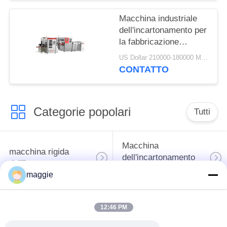
cartone
Macchina industriale
dell'incartonamento per
la fabbricazione
contenitori di gioielli/dei
US Dollar 210000-180000 MOQ:1 set
cosmetici
CONTATTO
Categorie popolari
Tutti
Macchina
macchina rigida
dell'incartonamento
dell'incartonamento
del cartone
maggie
macchina di carta
caso automatico che
12:46 PM
automatica
fa macchina
dell'incartonamento