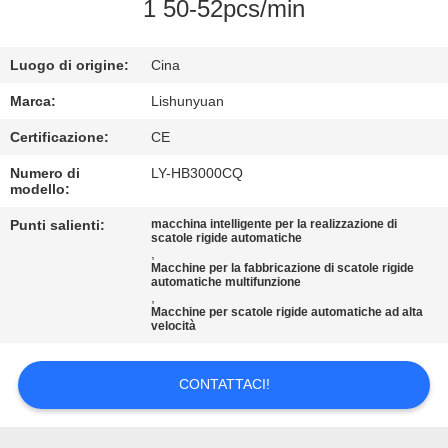
1 50-52pcs/min
CONTROLLO
Luogo di origine:
Cina
DELLA
QUALITÀ
Marca:
Lishunyuan
Certificazione:
CE
CONTATTACI
Numero di
LY-HB3000CQ
modello:
NOTIZIE
Punti salienti:
macchina intelligente per la realizzazione di
scatole rigide automatiche
,
Macchine per la fabbricazione di scatole rigide
automatiche multifunzione
CHIEDI UN
,
Macchine per scatole rigide automatiche ad alta
PREVENTIVO
velocità
MAPPA
CONTATTACI!
DEL