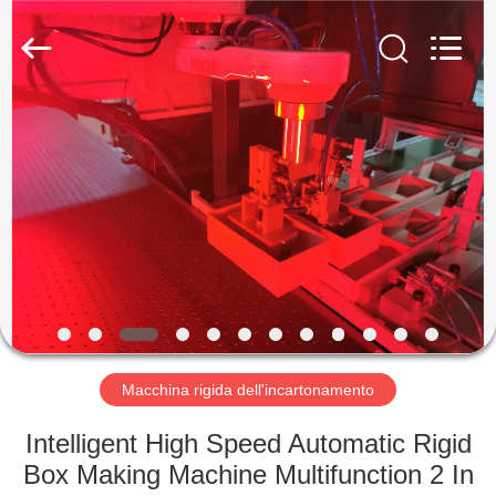
Guangdong
Lishunyuan
Intelligent
Automation
Co.,
Ltd..
All
Rights
CASA.
Reserved.
PRODOTTI
SU
DI
NOI
VISITA
Macchina rigida dell'incartonamento
ALLA
Intelligent High Speed Automatic Rigid
FABBRICA
Box Making Machine Multifunction 2 In