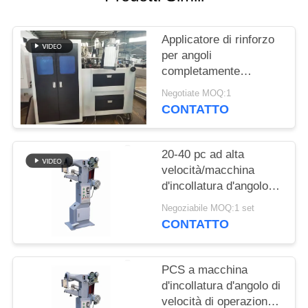
SITO
Applicatore di rinforzo
POLITICA
per angoli
SULLA
completamente
automatizzato
PRIVACY
Negotiate MOQ:1
85pcs/min
CONTATTO
20-40 pc ad alta
velocità/macchina
d'incollatura d'angolo
del minBox, filatoio
Negoziabile MOQ:1 set
automatico della
CONTATTO
scatola dei semi
PCS a macchina
d'incollatura d'angolo di
velocità di operazione