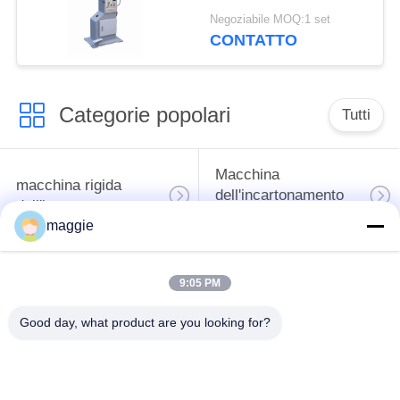
della scatola
Negoziabile MOQ:1 set
automatica dei semi 20
CONTATTO
- 40/min
Categorie popolari
Tutti
Macchina
macchina rigida
dell'incartonamento
dell'incartonamento
del cartone
maggie
macchina di carta
caso automatico che
9:05 PM
automatica
fa macchina
dell'incartonamento
Good day, what product are you looking for?
Macchina di
Macchina di
posizionamento
alimentazione di carta