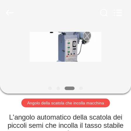
Guangdong
Lishunyuan
Intelligent
Automation
Co.,
Ltd..
All
Rights
CASA.
Reserved.
PRODOTTI
SU
DI
NOI
VISITA
Angolo della scatola che incolla macchina
ALLA
L'angolo automatico della scatola dei
FABBRICA
piccoli semi che incolla il tasso stabile