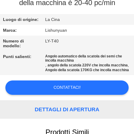
della macchina è 20-40 pc/min
CONTROLLO
Luogo di origine:
La Cina
DELLA
QUALITÀ
Marca:
Lishunyuan
Numero di
LY-T40
modello:
CONTATTACI
Punti salienti:
Angolo automatico della scatola dei semi che
incolla macchina
,
,
angolo della scatola 220V che incolla macchina
NOTIZIE
Angolo della scatola 170KG che incolla macchina
CHIEDI UN
CONTATTACI!
PREVENTIVO
DETTAGLI DI APERTURA
MAPPA
DEL
Prodotti Simili